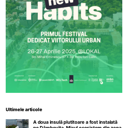
Ultimele articole
A doua insulă plutitoare a fost instalată
pe Dâmbovița. Micul ecosistem din zona