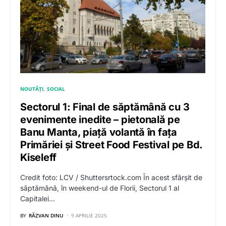
NOUTĂȚI
SOCIAL
Sectorul 1: Final de săptămână cu 3
evenimente inedite – pietonală pe
Banu Manta, piață volantă în fața
Primăriei și Street Food Festival pe Bd.
Kiseleff
Credit foto: LCV / Shuttersrtock.com În acest sfârșit de
săptămână, în weekend-ul de Florii, Sectorul 1 al
Capitalei…
BY
RĂZVAN DINU
9 APRILIE 2025