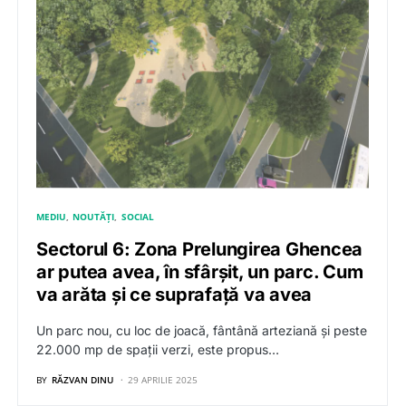
MEDIU
NOUTĂȚI
SOCIAL
Sectorul 6: Zona Prelungirea Ghencea
ar putea avea, în sfârșit, un parc. Cum
va arăta și ce suprafață va avea
Un parc nou, cu loc de joacă, fântână arteziană și peste
22.000 mp de spații verzi, este propus…
BY
RĂZVAN DINU
29 APRILIE 2025