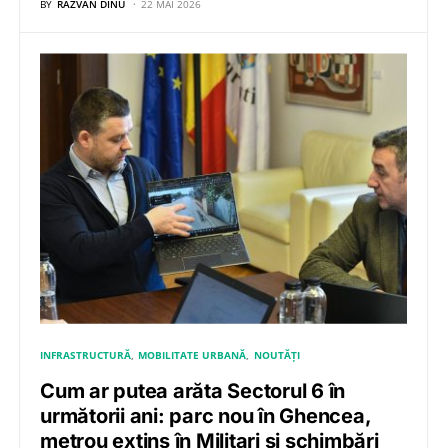
BY
RĂZVAN DINU
22 MAI 2026
INFRASTRUCTURĂ
MOBILITATE URBANĂ
NOUTĂȚI
Cum ar putea arăta Sectorul 6 în
următorii ani: parc nou în Ghencea,
metrou extins în Militari și schimbări