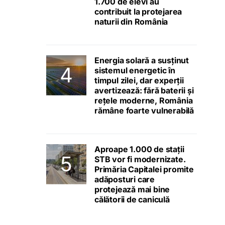
1.700 de elevi au
contribuit la protejarea
naturii din România
Energia solară a susținut
sistemul energetic în
timpul zilei, dar experții
avertizează: fără baterii și
rețele moderne, România
rămâne foarte vulnerabilă
Aproape 1.000 de stații
STB vor fi modernizate.
Primăria Capitalei promite
adăposturi care
protejează mai bine
călătorii de caniculă