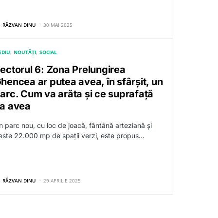
RĂZVAN DINU
30 MAI 2025
EDIU
NOUTĂȚI
SOCIAL
ectorul 6: Zona Prelungirea
hencea ar putea avea, în sfârșit, un
arc. Cum va arăta și ce suprafață
a avea
n parc nou, cu loc de joacă, fântână arteziană și
este 22.000 mp de spații verzi, este propus…
RĂZVAN DINU
29 APRILIE 2025