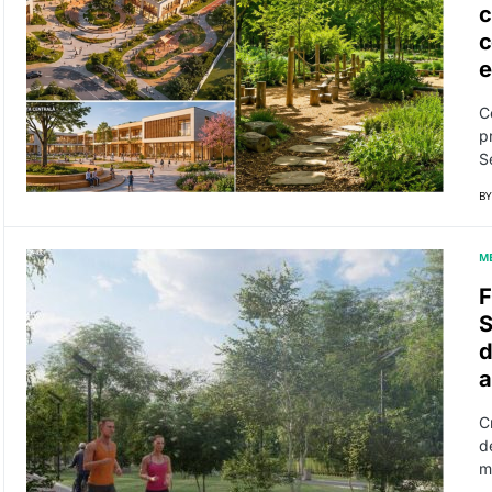
c
c
e
Co
p
S
BY
M
F
S
d
a
Cr
d
m