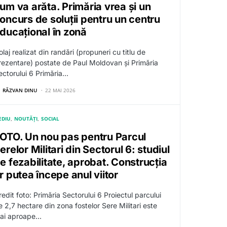
um va arăta. Primăria vrea și un
oncurs de soluții pentru un centru
ducațional în zonă
laj realizat din randări (propuneri cu titlu de
rezentare) postate de Paul Moldovan și Primăria
ectorului 6 Primăria…
RĂZVAN DINU
22 MAI 2026
EDIU
NOUTĂȚI
SOCIAL
OTO. Un nou pas pentru Parcul
erelor Militari din Sectorul 6: studiul
e fezabilitate, aprobat. Construcția
r putea începe anul viitor
edit foto: Primăria Sectorului 6 Proiectul parcului
e 2,7 hectare din zona fostelor Sere Militari este
ai aproape…