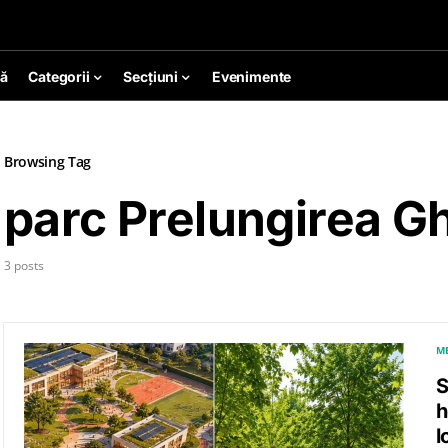
ă
Categorii
Secțiuni
Evenimente
Browsing Tag
parc Prelungirea 
3 posts
M
S
h
l