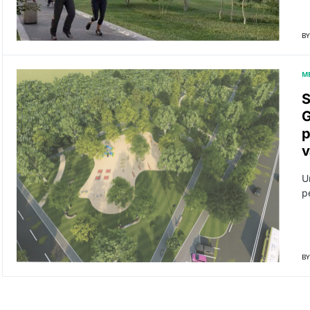
BY
M
S
G
p
v
U
p
BY