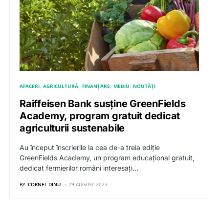
AFACERI
AGRICULTURĂ
FINANȚARE
MEDIU
NOUTĂȚI
Raiffeisen Bank susține GreenFields
Academy, program gratuit dedicat
agriculturii sustenabile
Au început înscrierile la cea de-a treia ediție
GreenFields Academy, un program educațional gratuit,
dedicat fermierilor români interesați…
BY
CORNEL DINU
29 AUGUST 2023