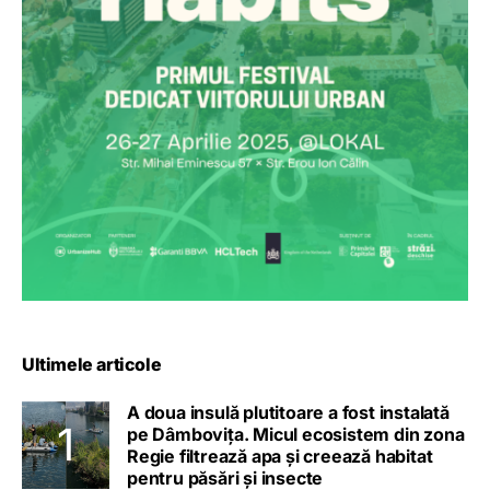
Ultimele articole
A doua insulă plutitoare a fost instalată
pe Dâmbovița. Micul ecosistem din zona
Regie filtrează apa și creează habitat
pentru păsări și insecte