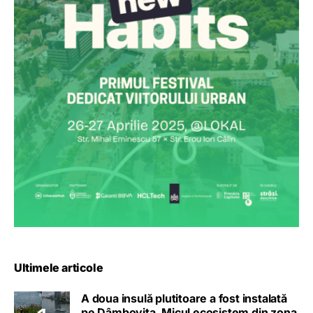
Ultimele articole
A doua insulă plutitoare a fost instalată
pe Dâmbovița. Micul ecosistem din zona