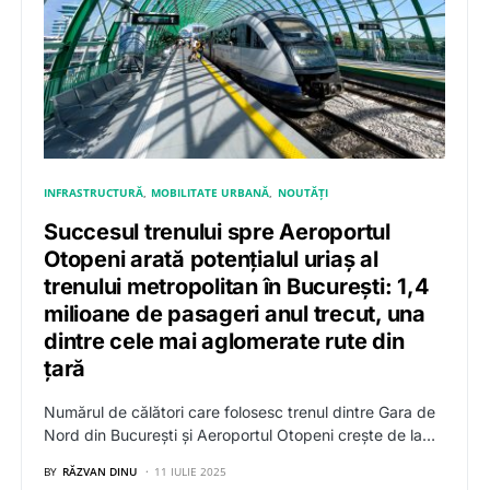
INFRASTRUCTURĂ
MOBILITATE URBANĂ
NOUTĂȚI
Succesul trenului spre Aeroportul
Otopeni arată potențialul uriaș al
trenului metropolitan în București: 1,4
milioane de pasageri anul trecut, una
dintre cele mai aglomerate rute din
țară
Numărul de călători care folosesc trenul dintre Gara de
Nord din București și Aeroportul Otopeni crește de la…
BY
RĂZVAN DINU
11 IULIE 2025