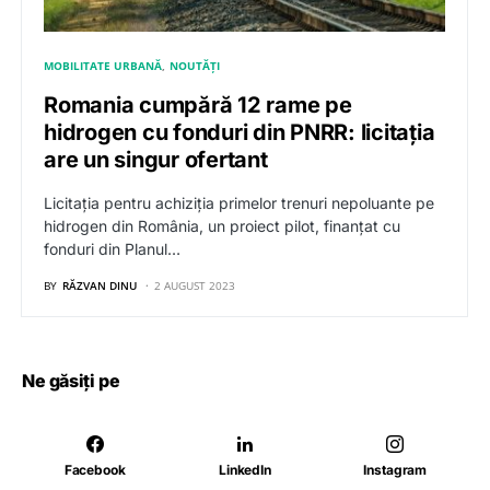
MOBILITATE URBANĂ
NOUTĂȚI
Romania cumpără 12 rame pe
hidrogen cu fonduri din PNRR: licitația
are un singur ofertant
Licitația pentru achiziția primelor trenuri nepoluante pe
hidrogen din România, un proiect pilot, finanțat cu
fonduri din Planul…
BY
RĂZVAN DINU
2 AUGUST 2023
Ne găsiți pe
Facebook
LinkedIn
Instagram