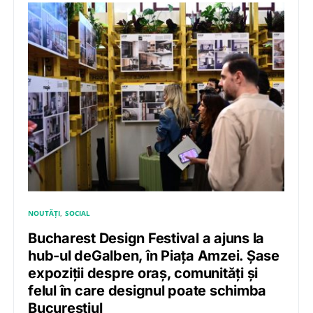
NOUTĂȚI
SOCIAL
Bucharest Design Festival a ajuns la
hub-ul deGalben, în Piața Amzei. Șase
expoziții despre oraș, comunități și
felul în care designul poate schimba
Bucureștiul