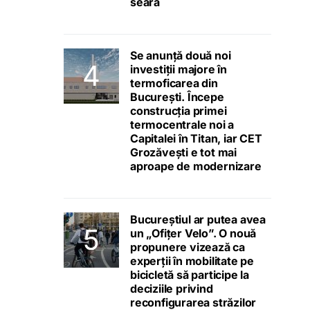
seara
Se anunță două noi
investiții majore în
termoficarea din
București. Începe
construcția primei
termocentrale noi a
Capitalei în Titan, iar CET
Grozăvești e tot mai
aproape de modernizare
Bucureștiul ar putea avea
un „Ofițer Velo”. O nouă
propunere vizează ca
experții în mobilitate pe
bicicletă să participe la
deciziile privind
reconfigurarea străzilor