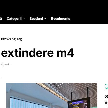
ă
Categorii
Secțiuni
Evenimente
Browsing Tag
extindere m4
2 posts
CO
M
S
î