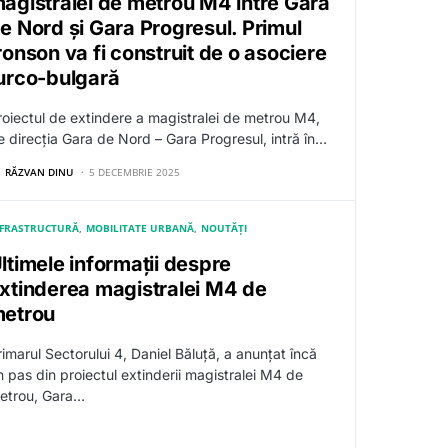
agistralei de metrou M4 între Gara
e Nord și Gara Progresul. Primul
ronson va fi construit de o asociere
urco-bulgară
roiectul de extindere a magistralei de metrou M4,
e direcția Gara de Nord – Gara Progresul, intră în…
RĂZVAN DINU
5 DECEMBRIE 2025
NFRASTRUCTURĂ
MOBILITATE URBANĂ
NOUTĂȚI
ltimele informații despre
xtinderea magistralei M4 de
etrou
rimarul Sectorului 4, Daniel Băluță, a anunțat încă
n pas din proiectul extinderii magistralei M4 de
etrou, Gara…