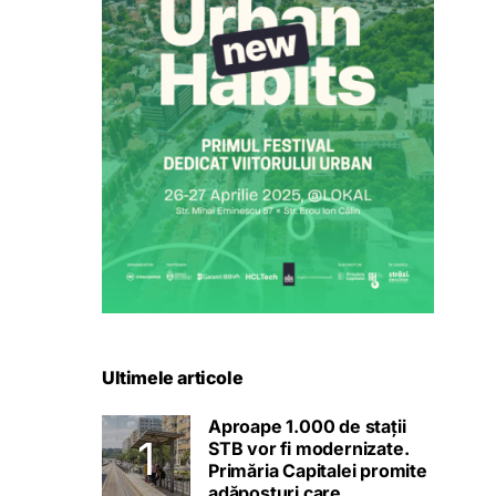
Ultimele articole
Aproape 1.000 de stații
STB vor fi modernizate.
Primăria Capitalei promite
adăposturi care