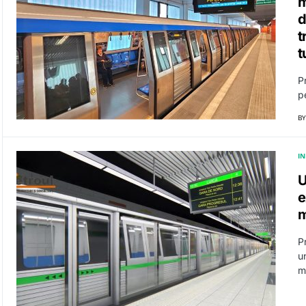
m
d
t
t
P
p
BY
I
U
e
m
P
u
m