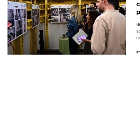
c
p
B
sp
c
BY