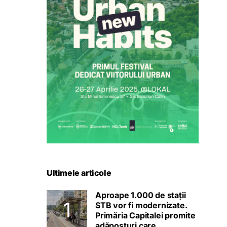
Ultimele articole
Aproape 1.000 de stații
STB vor fi modernizate.
Primăria Capitalei promite
adăposturi care