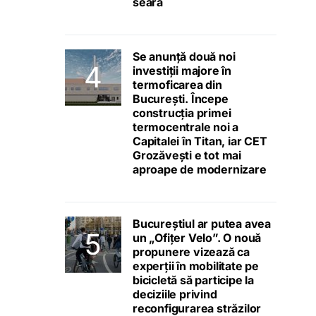
seara
Se anunță două noi
investiții majore în
termoficarea din
București. Începe
construcția primei
termocentrale noi a
Capitalei în Titan, iar CET
Grozăvești e tot mai
aproape de modernizare
Bucureștiul ar putea avea
un „Ofițer Velo”. O nouă
propunere vizează ca
experții în mobilitate pe
bicicletă să participe la
deciziile privind
reconfigurarea străzilor