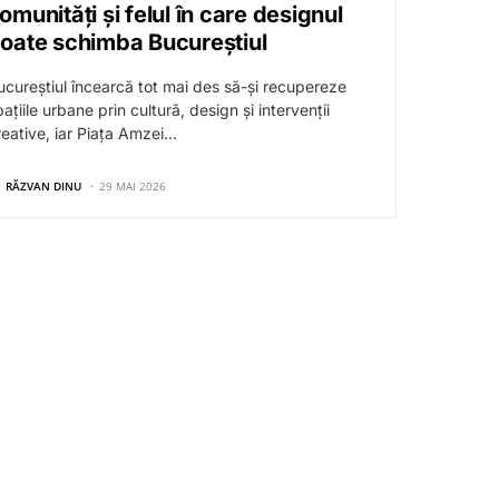
omunități și felul în care designul
oate schimba Bucureștiul
ucureștiul încearcă tot mai des să-și recupereze
ațiile urbane prin cultură, design și intervenții
reative, iar Piața Amzei…
RĂZVAN DINU
29 MAI 2026