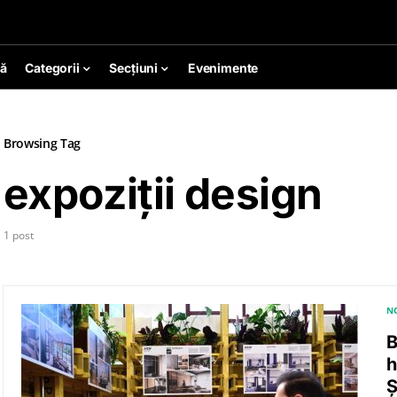
ă
Categorii
Secțiuni
Evenimente
Browsing Tag
expoziții design
1 post
N
B
h
Ș