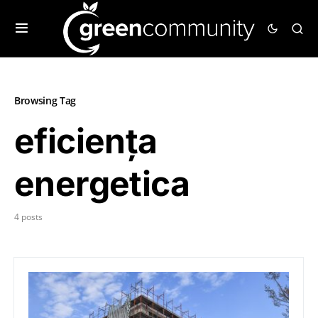
Browsing Tag
eficiența
energetica
4 posts