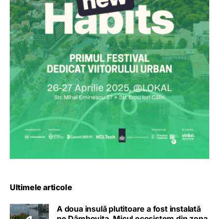
Ultimele articole
A doua insulă plutitoare a fost instalată
pe Dâmbovița. Micul ecosistem din zona