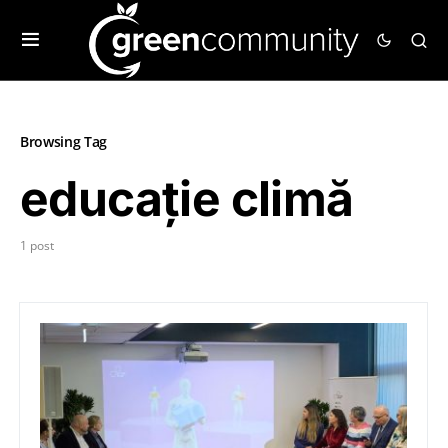
Browsing Tag
educație climă
1 post