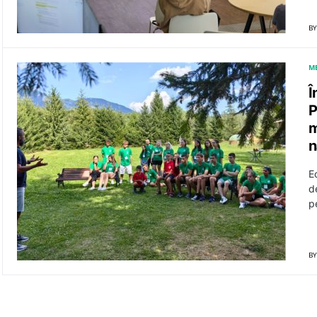
BY
M
Î
P
m
n
E
de
p
BY