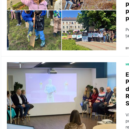
p
p
p
P
ț
BY
M
E
P
d
R
S
V
p
r