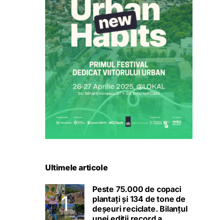
Ultimele articole
Peste 75.000 de copaci
plantați și 134 de tone de
deșeuri reciclate. Bilanțul
unei ediții record a