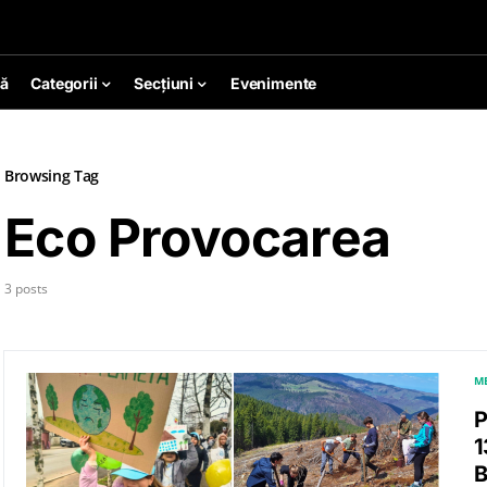
ă
Categorii
Secțiuni
Evenimente
Browsing Tag
Eco Provocarea
3 posts
M
P
1
B