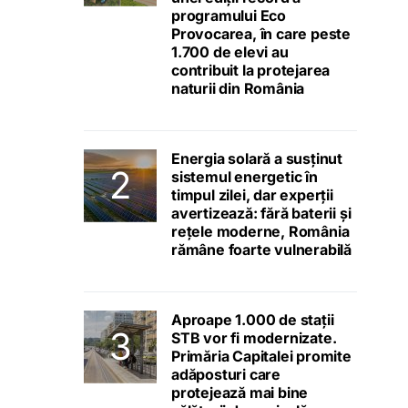
programului Eco
Provocarea, în care peste
1.700 de elevi au
contribuit la protejarea
naturii din România
Energia solară a susținut
sistemul energetic în
timpul zilei, dar experții
avertizează: fără baterii și
rețele moderne, România
rămâne foarte vulnerabilă
Aproape 1.000 de stații
STB vor fi modernizate.
Primăria Capitalei promite
adăposturi care
protejează mai bine