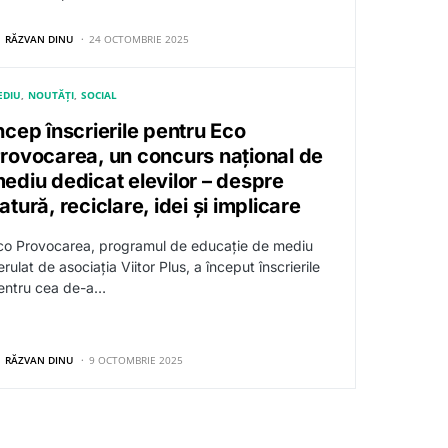
RĂZVAN DINU
24 OCTOMBRIE 2025
EDIU
NOUTĂȚI
SOCIAL
ncep înscrierile pentru Eco
rovocarea, un concurs național de
ediu dedicat elevilor – despre
atură, reciclare, idei și implicare
co Provocarea, programul de educație de mediu
rulat de asociația Viitor Plus, a început înscrierile
entru cea de-a…
RĂZVAN DINU
9 OCTOMBRIE 2025