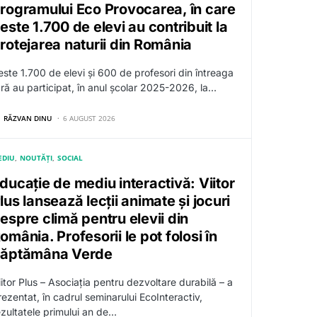
rogramului Eco Provocarea, în care
este 1.700 de elevi au contribuit la
rotejarea naturii din România
este 1.700 de elevi și 600 de profesori din întreaga
ară au participat, în anul școlar 2025-2026, la…
RĂZVAN DINU
6 AUGUST 2026
EDIU
NOUTĂȚI
SOCIAL
ducație de mediu interactivă: Viitor
lus lansează lecții animate și jocuri
espre climă pentru elevii din
omânia. Profesorii le pot folosi în
ăptămâna Verde
iitor Plus – Asociația pentru dezvoltare durabilă – a
rezentat, în cadrul seminarului EcoInteractiv,
ezultatele primului an de…