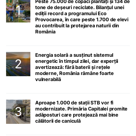
Peste 75.000 de copaci plantați și 134 de
tone de deșeuri reciclate. Bilanțul unei
ediții record a programului Eco
Provocarea, în care peste 1.700 de elevi
au contribuit la protejarea naturii din
România
Energia solară a susținut sistemul
energetic în timpul zilei, dar experții
avertizează: fără baterii și rețele
moderne, România rămâne foarte
vulnerabilă
Aproape 1.000 de stații STB vor fi
modernizate. Primăria Capitalei promite
adăposturi care protejează mai bine
călătorii de caniculă