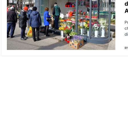
d
A
P
c
d
BY