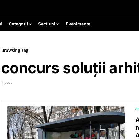
ă
Categorii
Secțiuni
Evenimente
Browsing Tag
concurs soluții arh
1 post
AF
A
n
A