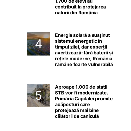
1.700 de elevi au
contribuit la protejarea
naturii din România
Energia solară a susținut
sistemul energetic în
timpul zilei, dar experții
avertizează: fără baterii și
rețele moderne, România
rămâne foarte vulnerabilă
Aproape 1.000 de stații
STB vor fi modernizate.
Primăria Capitalei promite
adăposturi care
protejează mai bine
călătorii de caniculă