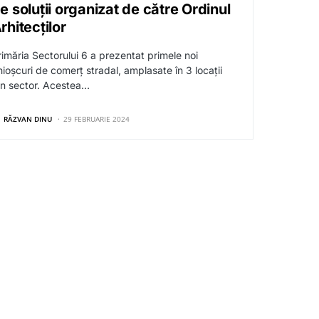
e soluții organizat de către Ordinul
rhitecților
rimăria Sectorului 6 a prezentat primele noi
hioșcuri de comerț stradal, amplasate în 3 locații
in sector. Acestea…
RĂZVAN DINU
29 FEBRUARIE 2024