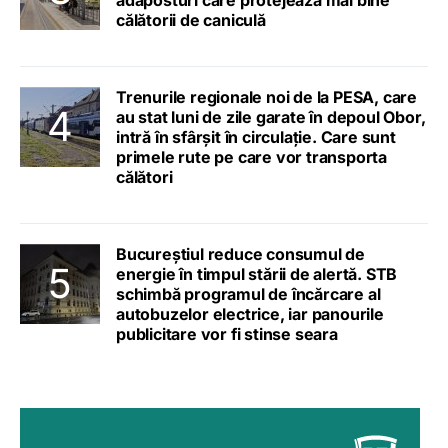
adăposturi care protejează mai bine
călătorii de caniculă
Trenurile regionale noi de la PESA, care
au stat luni de zile garate în depoul Obor,
intră în sfârșit în circulație. Care sunt
primele rute pe care vor transporta
călători
Bucureștiul reduce consumul de
energie în timpul stării de alertă. STB
schimbă programul de încărcare al
autobuzelor electrice, iar panourile
publicitare vor fi stinse seara