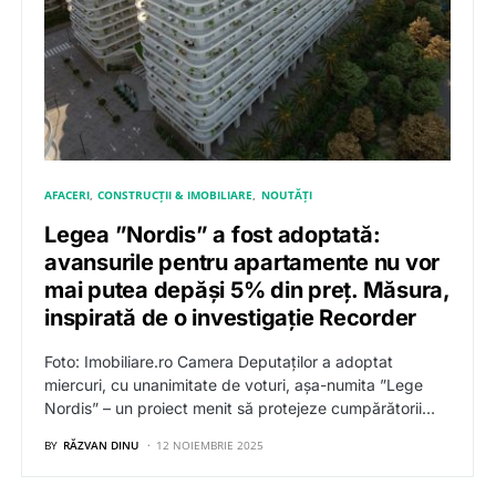
AFACERI
CONSTRUCȚII & IMOBILIARE
NOUTĂȚI
Legea ”Nordis” a fost adoptată:
avansurile pentru apartamente nu vor
mai putea depăși 5% din preț. Măsura,
inspirată de o investigație Recorder
Foto: Imobiliare.ro Camera Deputaților a adoptat
miercuri, cu unanimitate de voturi, așa-numita ”Lege
Nordis” – un proiect menit să protejeze cumpărătorii…
BY
RĂZVAN DINU
12 NOIEMBRIE 2025