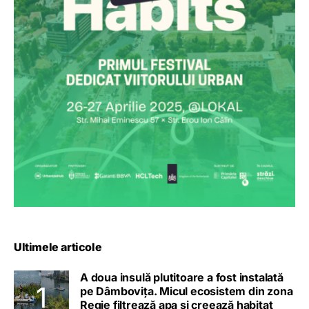
Ultimele articole
A doua insulă plutitoare a fost instalată
pe Dâmbovița. Micul ecosistem din zona
Regie filtrează apa și creează habitat