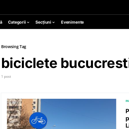
ă
Categorii
Secțiuni
Evenimente
Browsing Tag
biciclete bucucrest
1 post
I
P
p
L