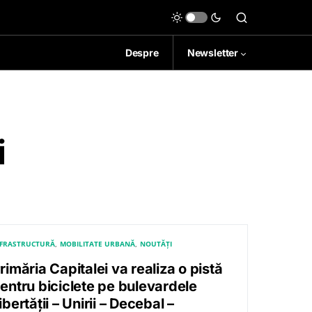
Despre
Newsletter
i
NFRASTRUCTURĂ
MOBILITATE URBANĂ
NOUTĂȚI
rimăria Capitalei va realiza o pistă
entru biciclete pe bulevardele
ibertății – Unirii – Decebal –