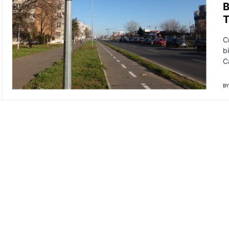
B
T
C
b
C
BY