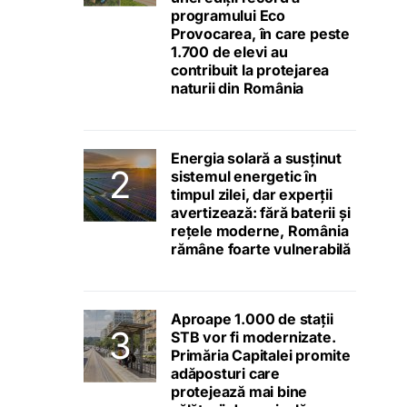
programului Eco
Provocarea, în care peste
1.700 de elevi au
contribuit la protejarea
naturii din România
Energia solară a susținut
sistemul energetic în
timpul zilei, dar experții
avertizează: fără baterii și
rețele moderne, România
rămâne foarte vulnerabilă
Aproape 1.000 de stații
STB vor fi modernizate.
Primăria Capitalei promite
adăposturi care
protejează mai bine