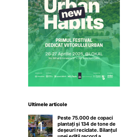
Ultimele articole
Peste 75.000 de copaci
plantați și 134 de tone de
deșeuri reciclate. Bilanțul
unei ediții record a