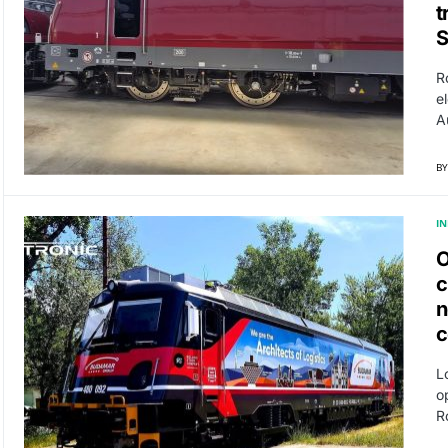
t
S
R
e
A
BY
I
O
c
n
c
L
o
R