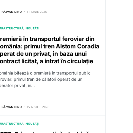
RĂZVAN DINU
11 IUNIE 2026
NFRASTRUCTURĂ
NOUTĂȚI
remieră în transportul feroviar din
omânia: primul tren Alstom Coradia
perat de un privat, în baza unui
ontract licitat, a intrat în circulație
omânia bifează o premieră în transportul public
eroviar: primul tren de călători operat de un
perator privat, în…
RĂZVAN DINU
15 APRILIE 2026
NFRASTRUCTURĂ
NOUTĂȚI