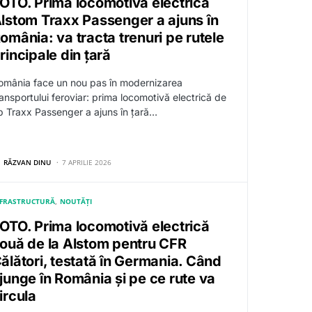
OTO. Prima locomotivă electrică
lstom Traxx Passenger a ajuns în
omânia: va tracta trenuri pe rutele
rincipale din țară
omânia face un nou pas în modernizarea
ransportului feroviar: prima locomotivă electrică de
ip Traxx Passenger a ajuns în țară…
RĂZVAN DINU
7 APRILIE 2026
NFRASTRUCTURĂ
NOUTĂȚI
OTO. Prima locomotivă electrică
ouă de la Alstom pentru CFR
ălători, testată în Germania. Când
junge în România și pe ce rute va
ircula