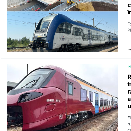
c
î
F
P
BY
I
R
t
r
a
u
F
r
c