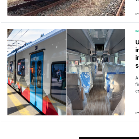
BY
I
U
i
i
s
A
fi
c
BY