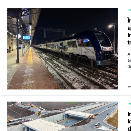
I
Î
a
I
t
A
a
d
BY
I
I
k
d