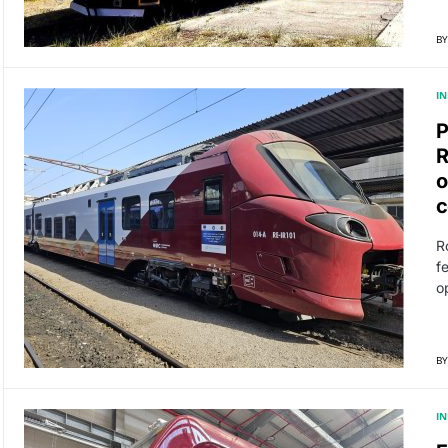
BY
I
P
R
o
c
R
f
o
BY
I