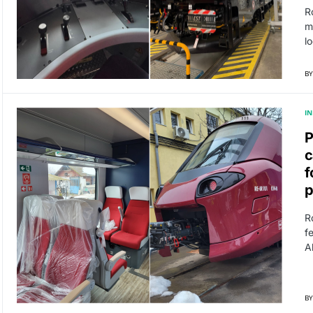
R
m
l
BY
I
P
c
f
p
R
fe
A
BY