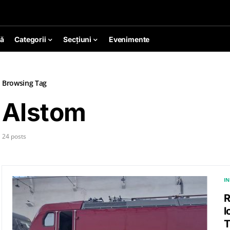
ă
Categorii
Secțiuni
Evenimente
Browsing Tag
Alstom
24 posts
I
R
l
T