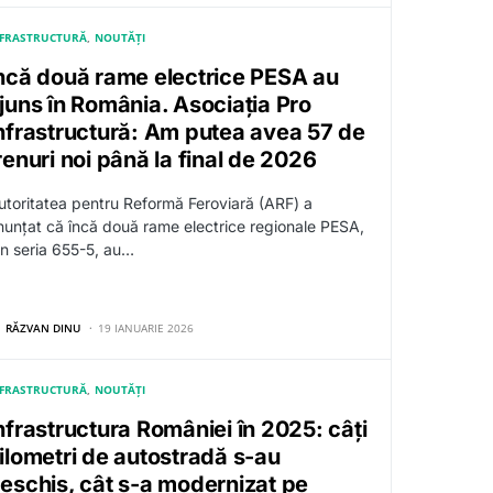
NFRASTRUCTURĂ
NOUTĂȚI
ncă două rame electrice PESA au
juns în România. Asociația Pro
nfrastructură: Am putea avea 57 de
renuri noi până la final de 2026
utoritatea pentru Reformă Feroviară (ARF) a
nunțat că încă două rame electrice regionale PESA,
in seria 655-5, au…
RĂZVAN DINU
19 IANUARIE 2026
NFRASTRUCTURĂ
NOUTĂȚI
nfrastructura României în 2025: câți
ilometri de autostradă s-au
eschis, cât s-a modernizat pe