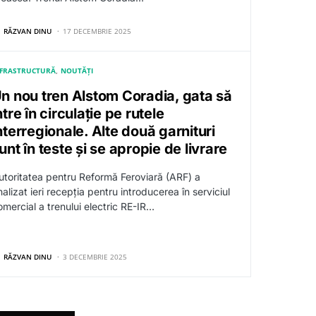
RĂZVAN DINU
17 DECEMBRIE 2025
NFRASTRUCTURĂ
NOUTĂȚI
n nou tren Alstom Coradia, gata să
ntre în circulație pe rutele
nterregionale. Alte două garnituri
unt în teste și se apropie de livrare
utoritatea pentru Reformă Feroviară (ARF) a
nalizat ieri recepția pentru introducerea în serviciul
omercial a trenului electric RE-IR…
RĂZVAN DINU
3 DECEMBRIE 2025