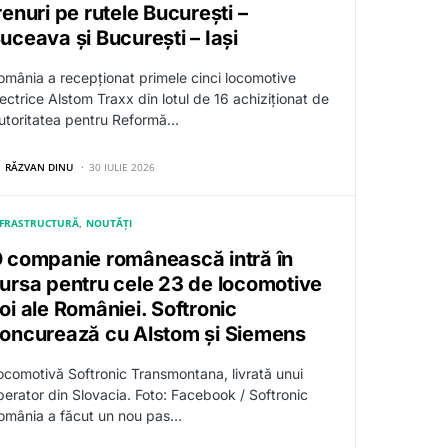
renuri pe rutele București –
uceava și București – Iași
omânia a recepționat primele cinci locomotive
lectrice Alstom Traxx din lotul de 16 achiziționat de
utoritatea pentru Reformă…
RĂZVAN DINU
30 IULIE 2026
NFRASTRUCTURĂ
NOUTĂȚI
 companie românească intră în
ursa pentru cele 23 de locomotive
oi ale României. Softronic
oncurează cu Alstom și Siemens
ocomotivă Softronic Transmontana, livrată unui
perator din Slovacia. Foto: Facebook / Softronic
omânia a făcut un nou pas…