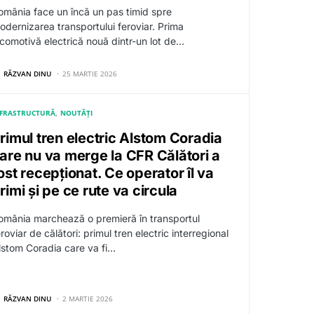
omânia face un încă un pas timid spre
odernizarea transportului feroviar. Prima
ocomotivă electrică nouă dintr-un lot de…
RĂZVAN DINU
25 MARTIE 2026
NFRASTRUCTURĂ
NOUTĂȚI
rimul tren electric Alstom Coradia
are nu va merge la CFR Călători a
ost recepționat. Ce operator îl va
rimi și pe ce rute va circula
omânia marchează o premieră în transportul
roviar de călători: primul tren electric interregional
lstom Coradia care va fi…
RĂZVAN DINU
2 MARTIE 2026