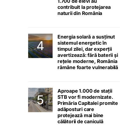
1.700 de elevi au
contribuit la protejarea
naturii din România
Energia solară a susținut
sistemul energetic în
timpul zilei, dar experții
avertizează: fără baterii și
rețele moderne, România
rămâne foarte vulnerabilă
Aproape 1.000 de stații
STB vor fi modernizate.
Primăria Capitalei promite
adăposturi care
protejează mai bine
călătorii de caniculă