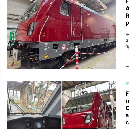
F
A
R
p
R
t
t
BY
I
F
n
C
a
c