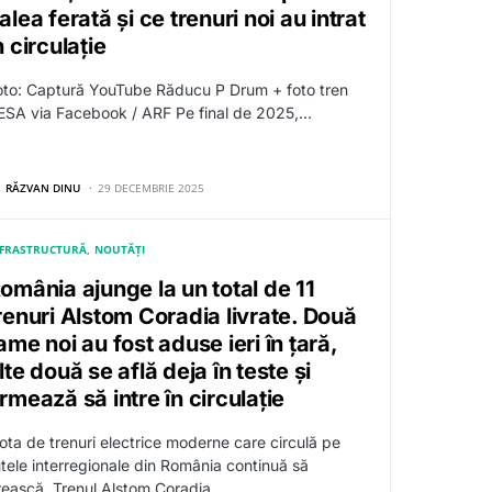
alea ferată și ce trenuri noi au intrat
n circulație
oto: Captură YouTube Răducu P Drum + foto tren
ESA via Facebook / ARF Pe final de 2025,…
RĂZVAN DINU
29 DECEMBRIE 2025
NFRASTRUCTURĂ
NOUTĂȚI
omânia ajunge la un total de 11
renuri Alstom Coradia livrate. Două
ame noi au fost aduse ieri în țară,
lte două se află deja în teste și
rmează să intre în circulație
lota de trenuri electrice moderne care circulă pe
utele interregionale din România continuă să
rească. Trenul Alstom Coradia…