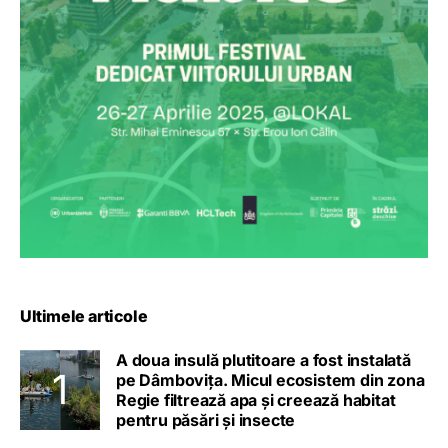
Ultimele articole
A doua insulă plutitoare a fost instalată
pe Dâmbovița. Micul ecosistem din zona
Regie filtrează apa și creează habitat
pentru păsări și insecte