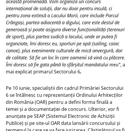
această promenadă. Vom organiza un concurs
internațional de soluții, dar nu doar pentru insulă, ci
pentru zona extinsă a Lacului Morii, care include Parcul
Crângași, partea adiacentă a digului, care este destul de
generoasă și poate asigura diverse funcționalități (terenuri
de sport), plus partea sudică a lacului, unde ar putea fi
organziate, îmi doresc eu, sporturi pe apă (sailing, caiac
canoe), plus evenimente culturale de mică anvergură, dar
de calitate. Să fie un loc în care oamenii să vină cu plăcere.
Îmi doresc să fie gata până la sfârșitul mandatului meu”
, a
mai explicat primarul Sectorului 6
.
Pe 10 iunie, specialiștii din cadrul Primăriei Sectorului
6 se întâlnesc cu reprezentanții Ordinului Arhitecților
din România (OAR) pentru a defini forma finală a
temei și a documentației de concurs. Ulterior, vor fi
anunțate pe SEAP (Sistemul Electronic de Achiziții
Publice) și pe site-ul OAR data lansării concursului și
termenul la care se va face jurizarea. Câștigătorul va fi