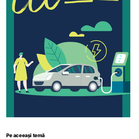
Pe aceeași temă