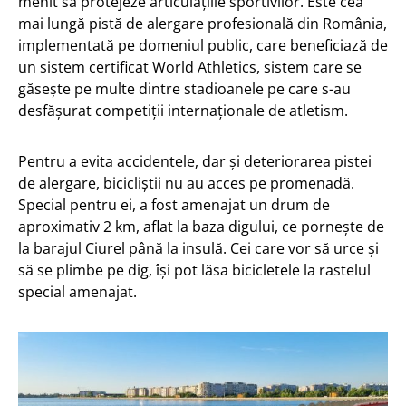
menit să protejeze articulațiile sportivilor. Este cea
mai lungă pistă de alergare profesională din România,
implementată pe domeniul public, care beneficiază de
un sistem certificat World Athletics, sistem care se
găsește pe multe dintre stadioanele pe care s-au
desfășurat competiții internaționale de atletism.
Pentru a evita accidentele, dar și deteriorarea pistei
de alergare, bicicliștii nu au acces pe promenadă.
Special pentru ei, a fost amenajat un drum de
aproximativ 2 km, aflat la baza digului, ce pornește de
la barajul Ciurel până la insulă. Cei care vor să urce și
să se plimbe pe dig, își pot lăsa bicicletele la rastelul
special amenajat.