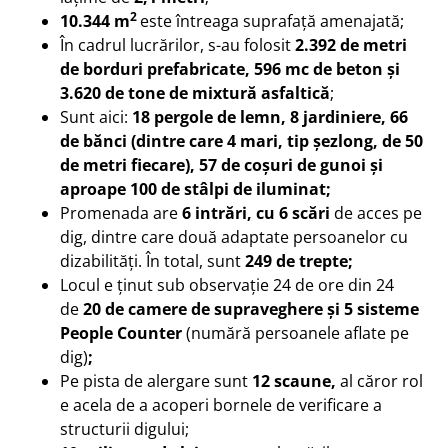
2
10.344 m
este întreaga suprafață amenajată;
În cadrul lucrărilor, s-au folosit
2.392 de metri
de borduri prefabricate, 596 mc de beton și
3.620 de tone de mixtură asfaltică
;
Sunt aici:
18 pergole de lemn, 8 jardiniere, 66
de bănci (dintre care 4 mari, tip șezlong, de 50
de metri fiecare), 57 de coșuri de gunoi și
aproape 100 de stâlpi de iluminat;
Promenada are
6 intrări, cu 6 scări
de acces pe
dig, dintre care două adaptate persoanelor cu
dizabilități.
În total, sunt
249 de trepte;
Locul e ținut sub observație 24 de ore din 24
de
20 de camere de supraveghere și 5 sisteme
People Counter
(numără persoanele aflate pe
dig)
;
Pe pista de alergare sunt
12 scaune,
al căror rol
e acela de a acoperi bornele de verificare a
structurii digului;