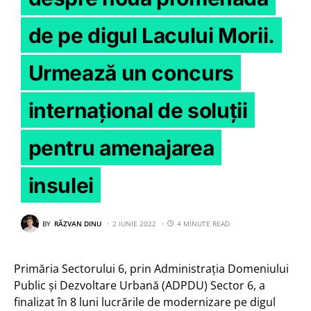
de pe digul Lacului Morii.
Urmează un concurs
internațional de soluții
pentru amenajarea
insulei
BY
RĂZVAN DINU
2 IUNIE 2022
4 MINUTE READ
Primăria Sectorului 6, prin Administrația Domeniului
Public și Dezvoltare Urbană (ADPDU) Sector 6, a
finalizat în 8 luni lucrările de modernizare pe digul