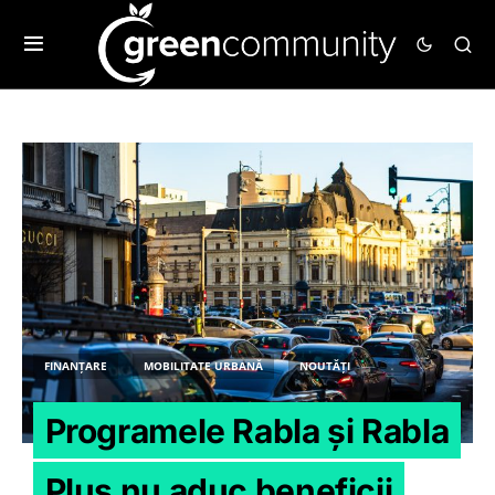
FINANȚARE
MOBILITATE URBANĂ
NOUTĂȚI
Programele Rabla și Rabla
Plus nu aduc beneficii