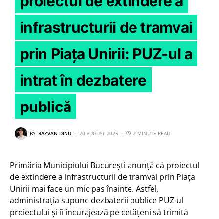
proiectul de extindere a
infrastructurii de tramvai
prin Piața Unirii: PUZ-ul a
intrat în dezbatere
publică
BY
RĂZVAN DINU
20 AUGUST 2025
2 MINUTE READ
Primăria Municipiului București anunță că proiectul
de extindere a infrastructurii de tramvai prin Piața
Unirii mai face un mic pas înainte. Astfel,
administrația supune dezbaterii publice PUZ-ul
proiectului și îi încurajează pe cetățeni să trimită