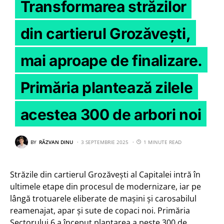
Transformarea străzilor
din cartierul Grozăvești,
mai aproape de finalizare.
Primăria plantează zilele
acestea 300 de arbori noi
BY
RĂZVAN DINU
3 SEPTEMBRIE 2025
1 MINUTE READ
Străzile din cartierul Grozăvești al Capitalei intră în
ultimele etape din procesul de modernizare, iar pe
lângă trotuarele eliberate de mașini și carosabilul
reamenajat, apar și sute de copaci noi. Primăria
Sectorului 6 a început plantarea a peste 300 de