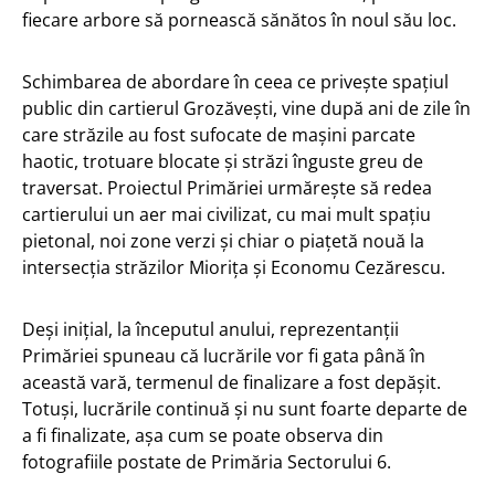
fiecare arbore să pornească sănătos în noul său loc.
Schimbarea de abordare în ceea ce privește spațiul
public din cartierul Grozăvești, vine după ani de zile în
care străzile au fost sufocate de mașini parcate
haotic, trotuare blocate și străzi înguste greu de
traversat. Proiectul Primăriei urmărește să redea
cartierului un aer mai civilizat, cu mai mult spațiu
pietonal, noi zone verzi și chiar o piațetă nouă la
intersecția străzilor Miorița și Economu Cezărescu.
Deși inițial, la începutul anului, reprezentanții
Primăriei spuneau că lucrările vor fi gata până în
această vară, termenul de finalizare a fost depășit.
Totuși, lucrările continuă și nu sunt foarte departe de
a fi finalizate, așa cum se poate observa din
fotografiile postate de Primăria Sectorului 6.