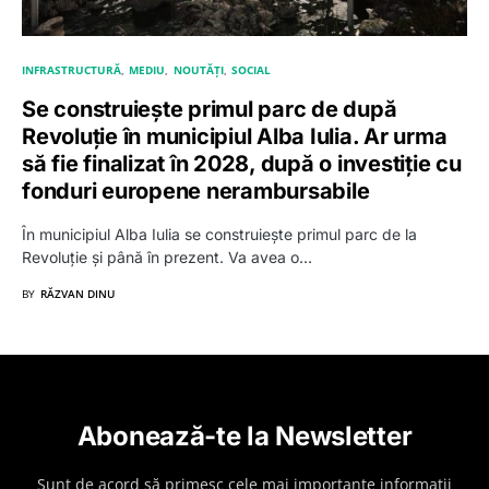
INFRASTRUCTURĂ
MEDIU
NOUTĂȚI
SOCIAL
Se construiește primul parc de după
Revoluție în municipiul Alba Iulia. Ar urma
să fie finalizat în 2028, după o investiție cu
fonduri europene nerambursabile
În municipiul Alba Iulia se construiește primul parc de la
Revoluție și până în prezent. Va avea o…
BY
RĂZVAN DINU
Abonează-te la Newsletter
Sunt de acord să primesc cele mai importante informații