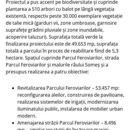
Proiectul a pus accent pe biodiversitate și cuprinde
plantarea a 510 arbori cu balot pe lângă vegetația
existentă, respectiv peste 30.000 exemplare vegetație
de talie mică (garduri vii, zone umbroase, garnisire
suprafețe grădini pluviale și zone inundabile,
acoperire taluzuri). Suprafața totală verde la
finalizarea proiectului este de 49.653 mp, suprafața
totală a parcului în proces de reabilitare fiind de 5,3
hectare. Spațiul cuprinde Parcul Feroviarilor, strada
Parcul Feroviarilor și malurile râului Someș și a
presupus realizarea a patru obiective:
Revitalizarea Parcului Feroviarilor – 53.457 mp:
reconfigurarea aleilor, construirea de pavilioane,
realizarea sistemelor de irigații, modernizarea
iluminatului public, instalarea de mobilier urban
modern.
Amenajarea străzii Parcul Feroviarilor – 8.496
mp – amplasare stații de încărcare mașini