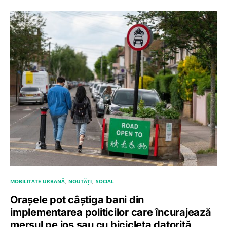
MOBILITATE URBANĂ
NOUTĂȚI
SOCIAL
Orașele pot câștiga bani din
implementarea politicilor care încurajează
mersul pe jos sau cu bicicleta datorită