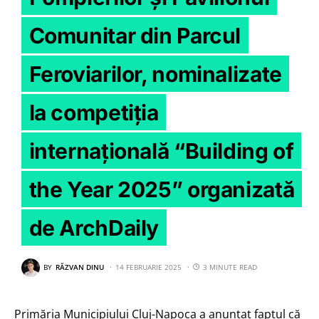
Comunitar din Parcul
Feroviarilor, nominalizate
la competiția
internațională “Building of
the Year 2025” organizată
de ArchDaily
BY
RĂZVAN DINU
14 FEBRUARIE 2025
3 MINUTE READ
Primăria Municipiului Cluj-Napoca a anunțat faptul că