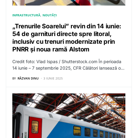
INFRASTRUCTURĂ
NOUTĂȚI
„Trenurile Soarelui” revin din 14 iunie:
54 de garnituri directe spre litoral,
inclusiv cu trenuri modernizate prin
PNRR și noua ramă Alstom
Credit foto: Vlad Ispas / Shutterstock.com În perioada
14 iunie – 7 septembrie 2025, CFR Călători lansează o…
BY
RĂZVAN DINU
3 IUNIE 2025