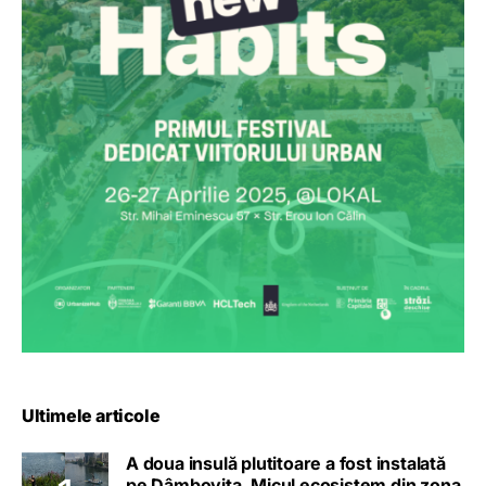
Ultimele articole
A doua insulă plutitoare a fost instalată
pe Dâmbovița. Micul ecosistem din zona