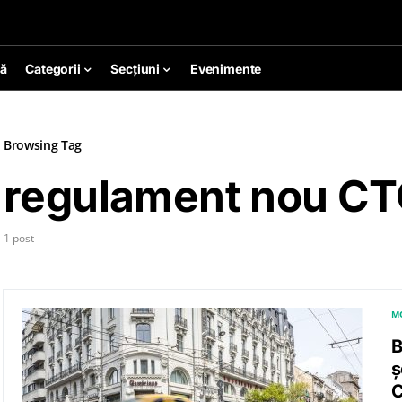
ă
Categorii
Secțiuni
Evenimente
Browsing Tag
regulament nou C
1 post
M
B
ș
C