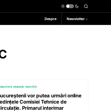
Despre
Newsletter
TC
OBILITATE URBANĂ
NOUTĂȚI
ucureștenii vor putea urmări online
edințele Comisiei Tehnice de
irculație. Primarul interimar