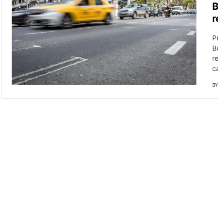
B
r
Pr
B
r
c
BY