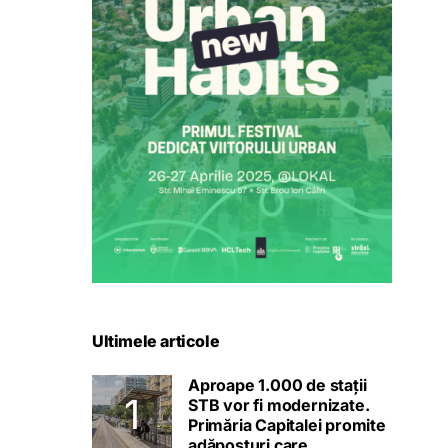
Ultimele articole
Aproape 1.000 de stații
STB vor fi modernizate.
Primăria Capitalei promite
adăposturi care