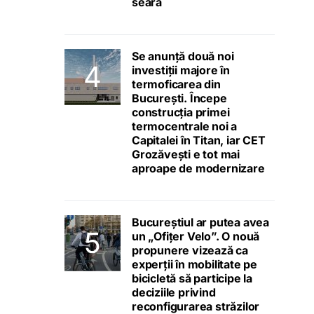
seara
Se anunță două noi
investiții majore în
termoficarea din
București. Începe
construcția primei
termocentrale noi a
Capitalei în Titan, iar CET
Grozăvești e tot mai
aproape de modernizare
Bucureștiul ar putea avea
un „Ofițer Velo”. O nouă
propunere vizează ca
experții în mobilitate pe
bicicletă să participe la
deciziile privind
reconfigurarea străzilor