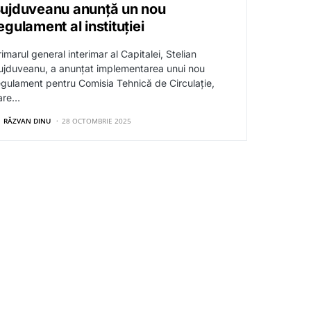
ujduveanu anunță un nou
egulament al instituției
imarul general interimar al Capitalei, Stelian
ujduveanu, a anunțat implementarea unui nou
egulament pentru Comisia Tehnică de Circulație,
are…
RĂZVAN DINU
28 OCTOMBRIE 2025