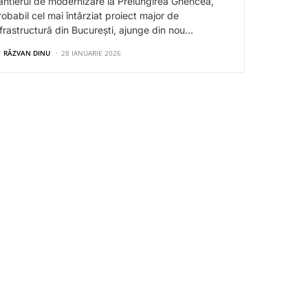
antierul de modernizare la Prelungirea Ghencea,
robabil cel mai întârziat proiect major de
nfrastructură din București, ajunge din nou…
RĂZVAN DINU
28 IANUARIE 2026