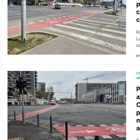
p
c
c
F
L
co
BY
CO
M
P
a
C
p
m
a