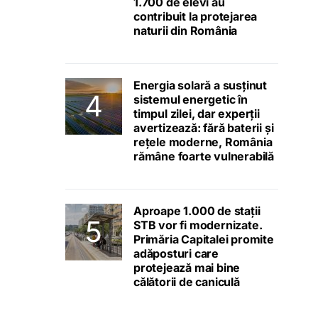
1.700 de elevi au
contribuit la protejarea
naturii din România
Energia solară a susținut
sistemul energetic în
timpul zilei, dar experții
avertizează: fără baterii și
rețele moderne, România
rămâne foarte vulnerabilă
Aproape 1.000 de stații
STB vor fi modernizate.
Primăria Capitalei promite
adăposturi care
protejează mai bine
călătorii de caniculă