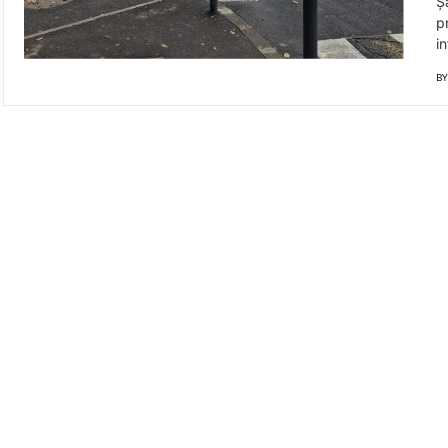
Ș
p
i
BY