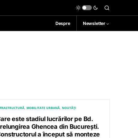
Despre
Newsletter
NFRASTRUCTURĂ
MOBILITATE URBANĂ
NOUTĂȚI
are este stadiul lucrărilor pe Bd.
relungirea Ghencea din București.
onstructorul a început să monteze