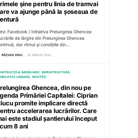
rimele șine pentru linia de tramvai
are va ajunge până la șoseaua de
entură
oto: Facebook / Initiativa Prelungirea Ghencea
ucrările de lărgire din Prelungirea Ghencea
ntinuă, dar ritmul și condițiile din…
RĂZVAN DINU
30 APRILIE 2026
NSTRUCȚII & IMOBILIARE
INFRASTRUCTURĂ
OBILITATE URBANĂ
NOUTĂȚI
relungirea Ghencea, din nou pe
genda Primăriei Capitalei: Ciprian
iucu promite implicare directă
entru accelerarea lucrărilor. Care
ai este stadiul șantierului început
cum 8 ani