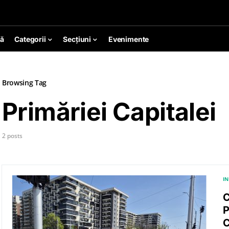
ă
Categorii
Secțiuni
Evenimente
Browsing Tag
Primăriei Capitalei
2 posts
I
C
P
C