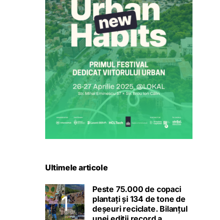
Ultimele articole
Peste 75.000 de copaci
plantați și 134 de tone de
deșeuri reciclate. Bilanțul
unei ediții record a