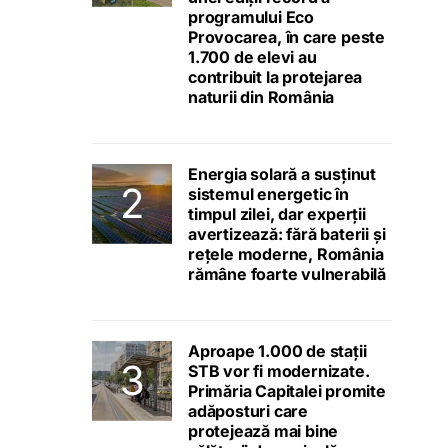
programului Eco
Provocarea, în care peste
1.700 de elevi au
contribuit la protejarea
naturii din România
Energia solară a susținut
sistemul energetic în
timpul zilei, dar experții
avertizează: fără baterii și
rețele moderne, România
rămâne foarte vulnerabilă
Aproape 1.000 de stații
STB vor fi modernizate.
Primăria Capitalei promite
adăposturi care
protejează mai bine