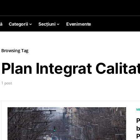
ă
Categorii
Secțiuni
Evenimente
Browsing Tag
Plan Integrat Calita
1 post
M
P
b
P