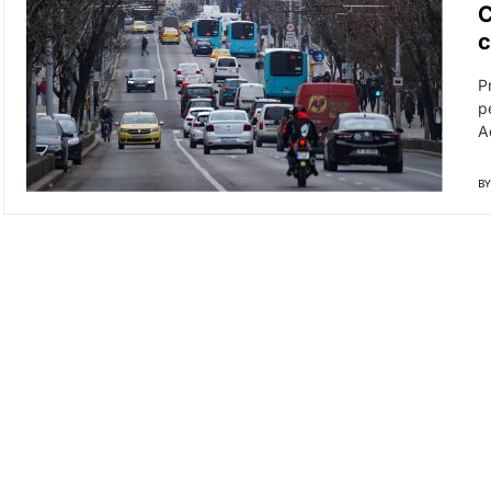
C
c
P
p
A
BY