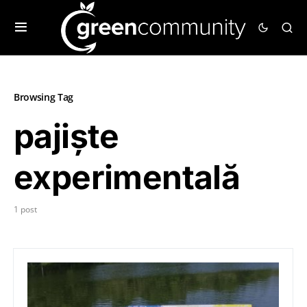
Browsing Tag
pajiște
experimentală
1 post