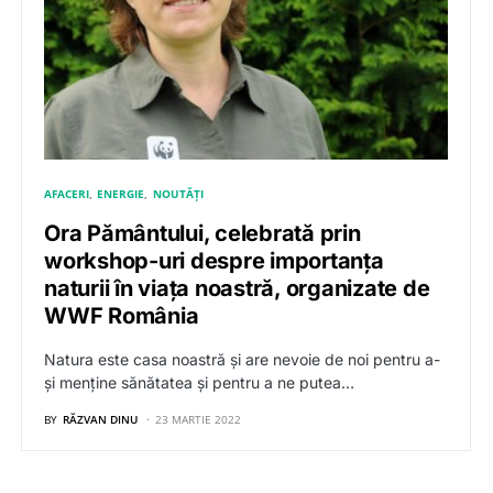
AFACERI
ENERGIE
NOUTĂȚI
Ora Pământului, celebrată prin
workshop-uri despre importanța
naturii în viața noastră, organizate de
WWF România
Natura este casa noastră și are nevoie de noi pentru a-
și menține sănătatea și pentru a ne putea…
BY
RĂZVAN DINU
23 MARTIE 2022