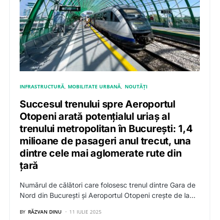
INFRASTRUCTURĂ
MOBILITATE URBANĂ
NOUTĂȚI
Succesul trenului spre Aeroportul
Otopeni arată potențialul uriaș al
trenului metropolitan în București: 1,4
milioane de pasageri anul trecut, una
dintre cele mai aglomerate rute din
țară
Numărul de călători care folosesc trenul dintre Gara de
Nord din București și Aeroportul Otopeni crește de la…
BY
RĂZVAN DINU
11 IULIE 2025