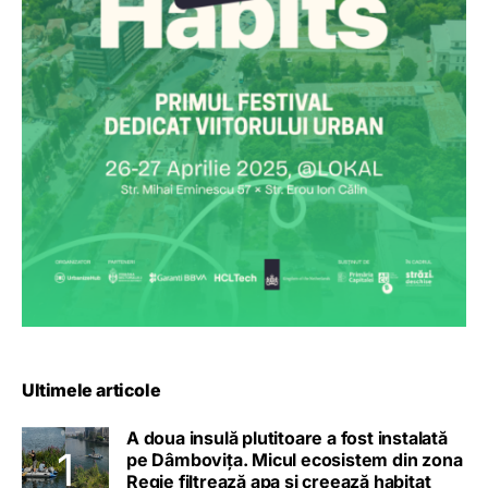
Ultimele articole
A doua insulă plutitoare a fost instalată
pe Dâmbovița. Micul ecosistem din zona
Regie filtrează apa și creează habitat