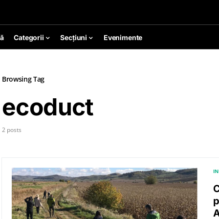
ă
Categorii
Secțiuni
Evenimente
Browsing Tag
ecoduct
2 posts
I
C
p
A