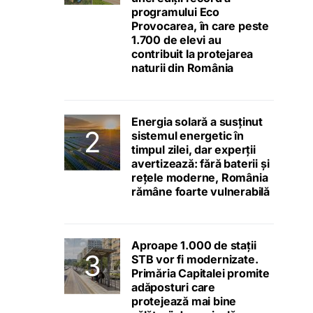
programului Eco
Provocarea, în care peste
1.700 de elevi au
contribuit la protejarea
naturii din România
Energia solară a susținut
sistemul energetic în
timpul zilei, dar experții
avertizează: fără baterii și
rețele moderne, România
rămâne foarte vulnerabilă
Aproape 1.000 de stații
STB vor fi modernizate.
Primăria Capitalei promite
adăposturi care
protejează mai bine