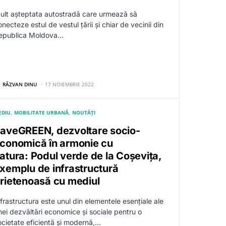
ult așteptata autostradă care urmează să
necteze estul de vestul țării și chiar de vecinii din
epublica Moldova…
RĂZVAN DINU
17 NOIEMBRIE 2022
EDIU
MOBILITATE URBANĂ
NOUTĂȚI
aveGREEN, dezvoltare socio-
conomică în armonie cu
atura: Podul verde de la Coșevița,
xemplu de infrastructură
rietenoasă cu mediul
nfrastructura este unul din elementele esențiale ale
nei dezvăltări economice și sociale pentru o
ocietate eficientă și modernă,…