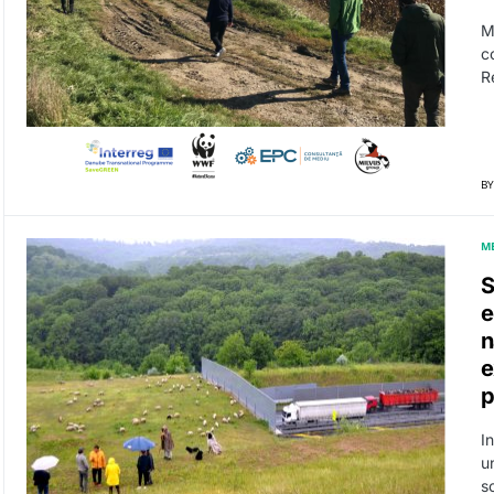
M
co
R
BY
M
S
e
n
e
p
I
u
s