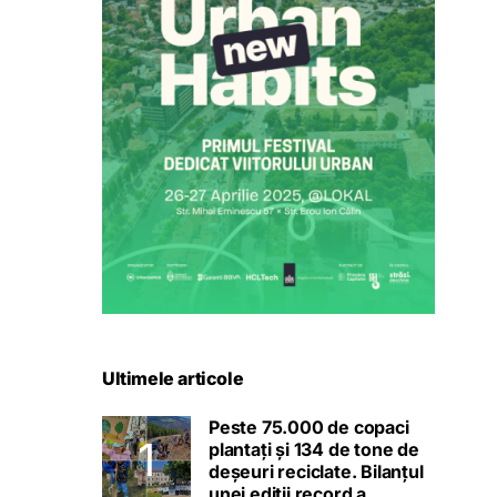
Ultimele articole
Peste 75.000 de copaci
plantați și 134 de tone de
deșeuri reciclate. Bilanțul
unei ediții record a