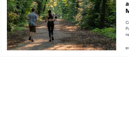
a
M
C
P
n
BY