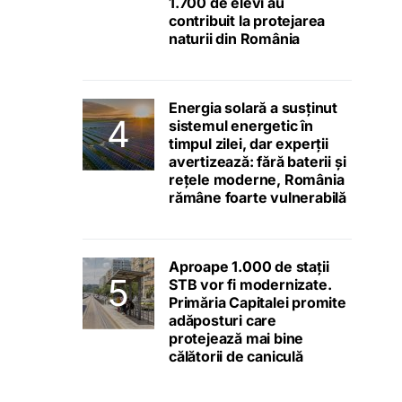
1.700 de elevi au
contribuit la protejarea
naturii din România
Energia solară a susținut
sistemul energetic în
timpul zilei, dar experții
avertizează: fără baterii și
rețele moderne, România
rămâne foarte vulnerabilă
Aproape 1.000 de stații
STB vor fi modernizate.
Primăria Capitalei promite
adăposturi care
protejează mai bine
călătorii de caniculă