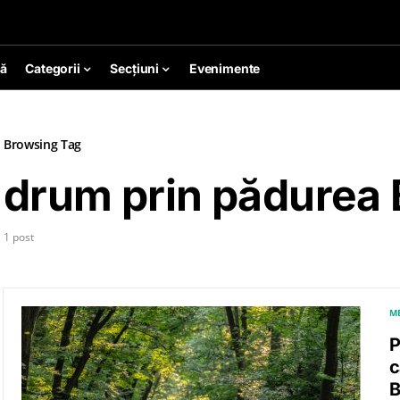
ă
Categorii
Secțiuni
Evenimente
Browsing Tag
drum prin pădurea
1 post
M
P
c
B