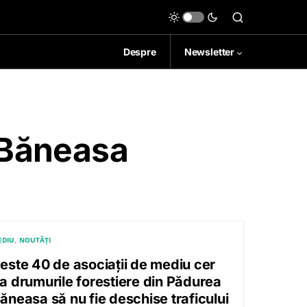
Despre
Newsletter
 Băneasa
EDIU
NOUTĂȚI
este 40 de asociații de mediu cer
a drumurile forestiere din Pădurea
ăneasa să nu fie deschise traficului