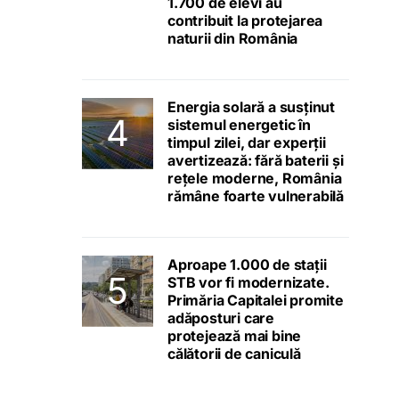
1.700 de elevi au
contribuit la protejarea
naturii din România
Energia solară a susținut
sistemul energetic în
timpul zilei, dar experții
avertizează: fără baterii și
rețele moderne, România
rămâne foarte vulnerabilă
Aproape 1.000 de stații
STB vor fi modernizate.
Primăria Capitalei promite
adăposturi care
protejează mai bine
călătorii de caniculă