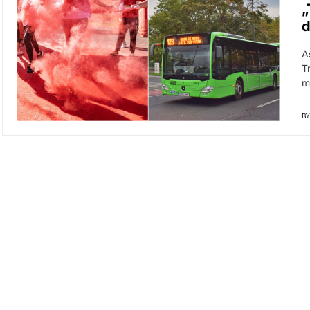
„
d
A
T
m
BY