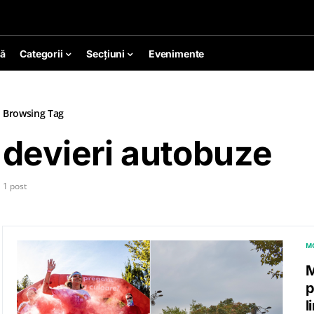
ă
Categorii
Secțiuni
Evenimente
Browsing Tag
devieri autobuze
1 post
M
M
p
l