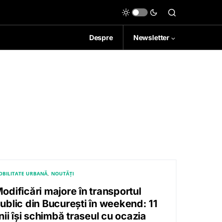
Despre
Newsletter
OBILITATE URBANĂ
NOUTĂȚI
odificări majore în transportul
ublic din București în weekend: 11
inii își schimbă traseul cu ocazia