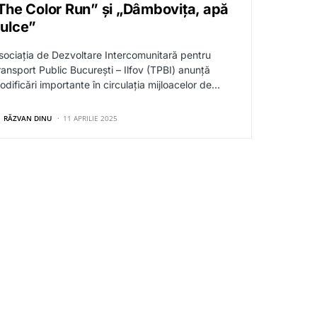
The Color Run” și „Dâmbovița, apă
ulce”
sociația de Dezvoltare Intercomunitară pentru
ransport Public București – Ilfov (TPBI) anunță
odificări importante în circulația mijloacelor de…
RĂZVAN DINU
11 APRILIE 2025