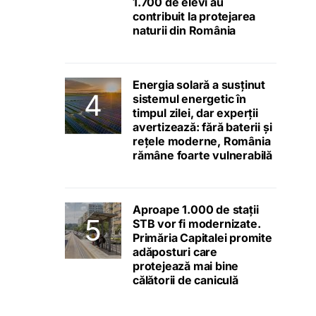
1.700 de elevi au
contribuit la protejarea
naturii din România
Energia solară a susținut
sistemul energetic în
timpul zilei, dar experții
avertizează: fără baterii și
rețele moderne, România
rămâne foarte vulnerabilă
Aproape 1.000 de stații
STB vor fi modernizate.
Primăria Capitalei promite
adăposturi care
protejează mai bine
călătorii de caniculă