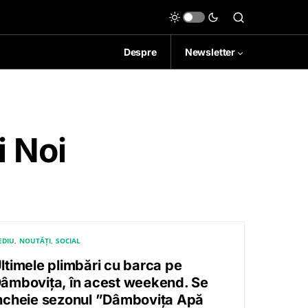
Despre
Newsletter
 Noi
EDIU
NOUTĂȚI
SOCIAL
ltimele plimbări cu barca pe
âmbovița, în acest weekend. Se
ncheie sezonul ”Dâmbovița Apă