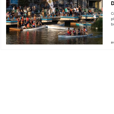
D
C
p
b
BY