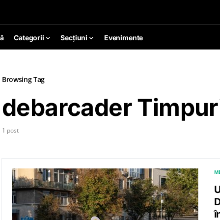
ă
Categorii
Secțiuni
Evenimente
Browsing Tag
debarcader Timpuri
1 post
M
U
D
î