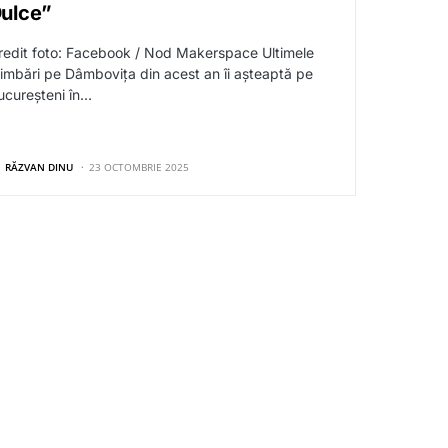
ulce”
redit foto: Facebook / Nod Makerspace Ultimele
limbări pe Dâmbovița din acest an îi așteaptă pe
ucureșteni în…
RĂZVAN DINU
23 OCTOMBRIE 2025