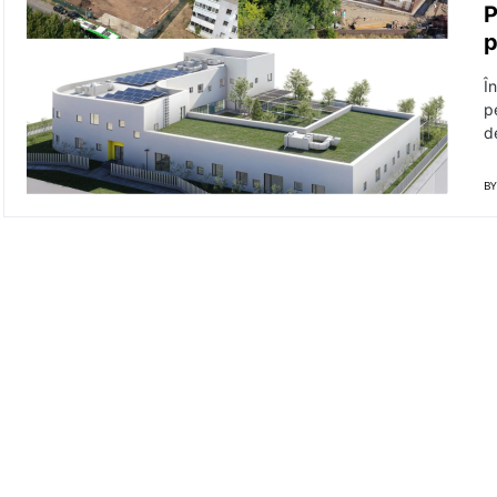
P
p
Î
p
d
BY