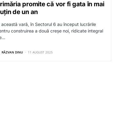
rimăria promite că vor fi gata în mai
uțin de un an
n această vară, în Sectorul 6 au început lucrările
entru construirea a două creșe noi, ridicate integral
e…
RĂZVAN DINU
11 AUGUST 2025