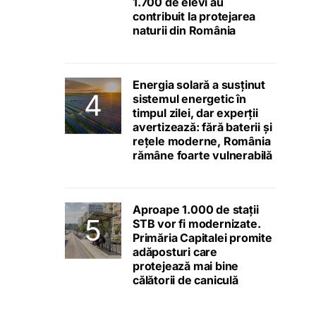
1.700 de elevi au
contribuit la protejarea
naturii din România
Energia solară a susținut
sistemul energetic în
timpul zilei, dar experții
avertizează: fără baterii și
rețele moderne, România
rămâne foarte vulnerabilă
Aproape 1.000 de stații
STB vor fi modernizate.
Primăria Capitalei promite
adăposturi care
protejează mai bine
călătorii de caniculă