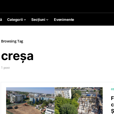
ă
Categorii
Secțiuni
Evenimente
Browsing Tag
creșa
1 post
CO
F
c
Ș