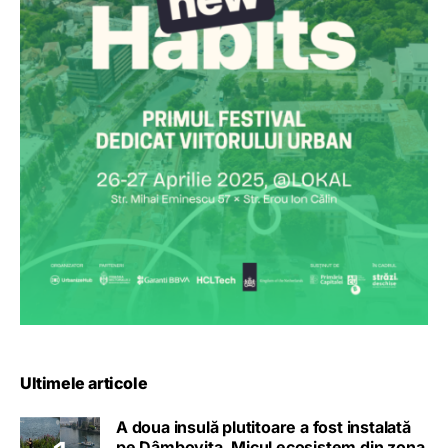
Ultimele articole
A doua insulă plutitoare a fost instalată
pe Dâmbovița. Micul ecosistem din zona