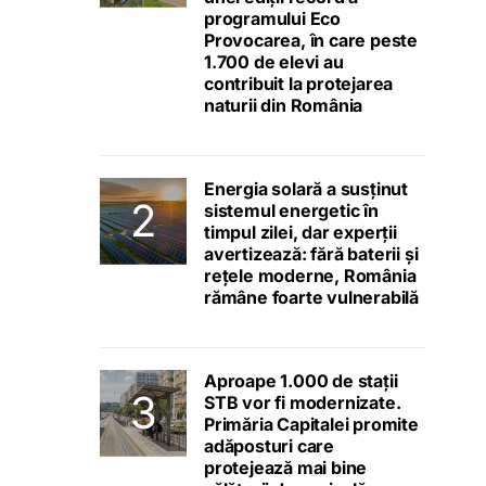
programului Eco
Provocarea, în care peste
1.700 de elevi au
contribuit la protejarea
naturii din România
Energia solară a susținut
sistemul energetic în
timpul zilei, dar experții
avertizează: fără baterii și
rețele moderne, România
rămâne foarte vulnerabilă
Aproape 1.000 de stații
STB vor fi modernizate.
Primăria Capitalei promite
adăposturi care
protejează mai bine