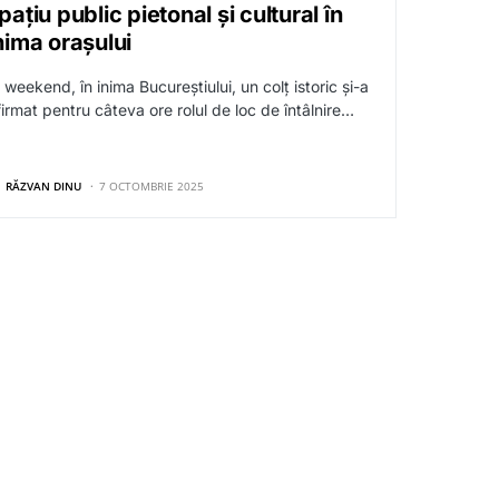
pațiu public pietonal și cultural în
nima orașului
 weekend, în inima Bucureștiului, un colț istoric și-a
firmat pentru câteva ore rolul de loc de întâlnire…
RĂZVAN DINU
7 OCTOMBRIE 2025