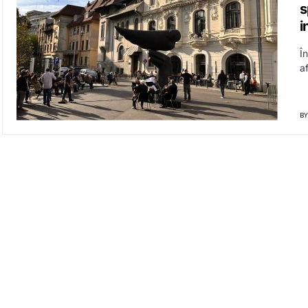
s
i
În
a
BY