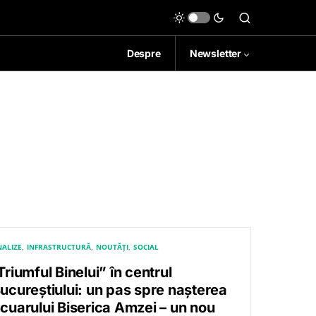
Despre
Newsletter
a
ALIZE
INFRASTRUCTURĂ
NOUTĂȚI
SOCIAL
Triumful Binelui” în centrul
ucureștiului: un pas spre nașterea
cuarului Biserica Amzei – un nou