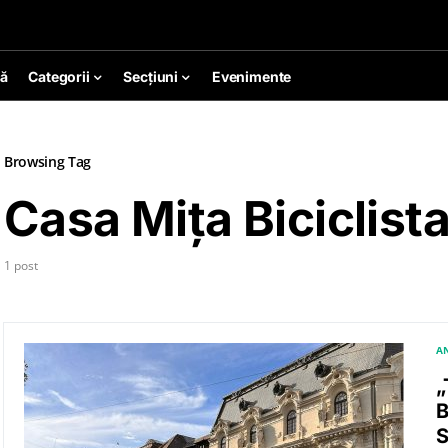
ă
Categorii
Secțiuni
Evenimente
Browsing Tag
Casa Mița Biciclist
1 post
AN
„
B
S