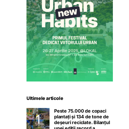
Ultimele articole
Peste 75.000 de copaci
plantați și 134 de tone de
deșeuri reciclate. Bilanțul
unei ediții record a