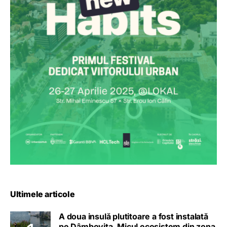
Ultimele articole
A doua insulă plutitoare a fost instalată
pe Dâmbovița. Micul ecosistem din zona