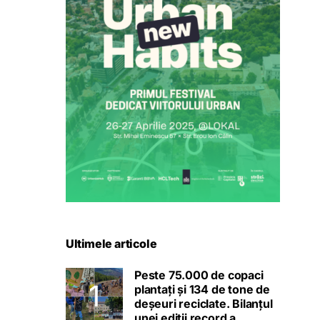
Ultimele articole
Peste 75.000 de copaci
plantați și 134 de tone de
deșeuri reciclate. Bilanțul
unei ediții record a