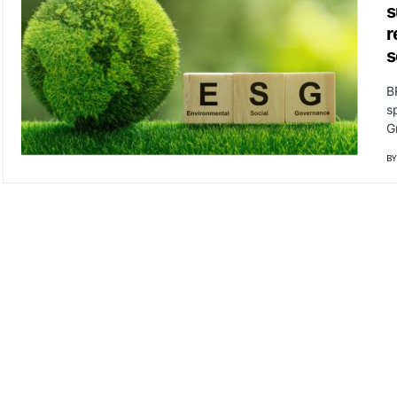
s
r
s
B
s
G
BY