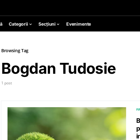
ă
Categorii
Secțiuni
Evenimente
Browsing Tag
Bogdan Tudosie
1 post
F
B
p
i