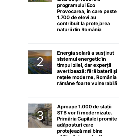
programului Eco
Provocarea, în care peste
1.700 de elevi au
contribuit la protejarea
naturii din România
Energia solară a susținut
sistemul energetic în
timpul zilei, dar experții
avertizează: fără baterii și
rețele moderne, România
rămâne foarte vulnerabilă
Aproape 1.000 de stații
STB vor fi modernizate.
Primăria Capitalei promite
adăposturi care
protejează mai bine