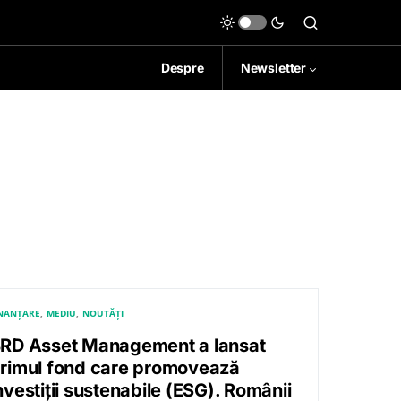
Despre
Newsletter
INANȚARE
MEDIU
NOUTĂȚI
RD Asset Management a lansat
rimul fond care promovează
nvestiții sustenabile (ESG). Românii