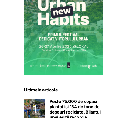
Ultimele articole
Peste 75.000 de copaci
plantați și 134 de tone de
deșeuri reciclate. Bilanțul
unei ediții record a