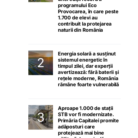
programului Eco
Provocarea, în care peste
1.700 de elevi au
contribuit la protejarea
naturii din România
Energia solară a susținut
sistemul energetic în
timpul zilei, dar experții
avertizează: fără baterii și
rețele moderne, România
rămâne foarte vulnerabilă
Aproape 1.000 de stații
STB vor fi modernizate.
Primăria Capitalei promite
adăposturi care
protejează mai bine