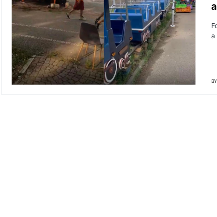
a
F
a 
BY