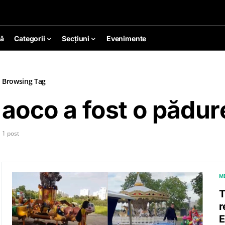
ă
Categorii
Secțiuni
Evenimente
Browsing Tag
aoco a fost o pădur
1 post
M
T
r
E