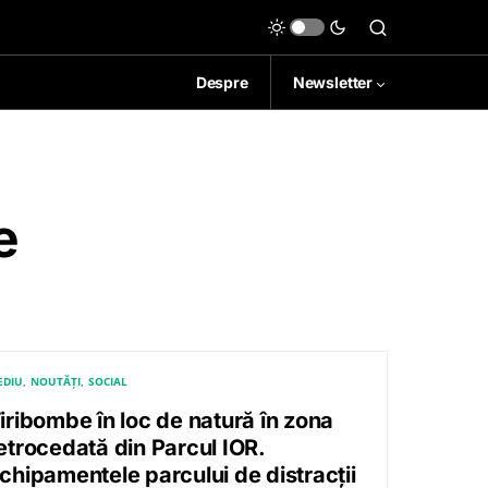
Despre
Newsletter
e
EDIU
NOUTĂȚI
SOCIAL
iribombe în loc de natură în zona
etrocedată din Parcul IOR.
chipamentele parcului de distracții