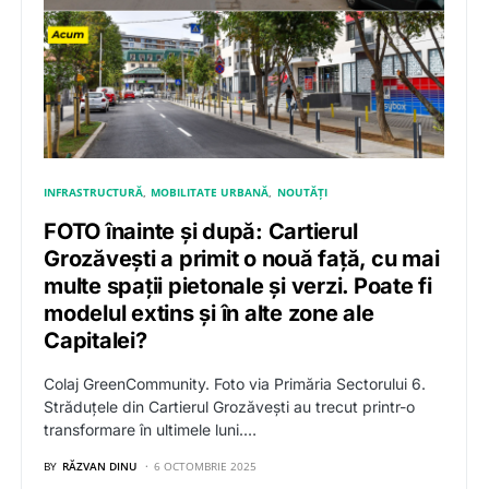
INFRASTRUCTURĂ
MOBILITATE URBANĂ
NOUTĂȚI
FOTO înainte și după: Cartierul
Grozăvești a primit o nouă față, cu mai
multe spații pietonale și verzi. Poate fi
modelul extins și în alte zone ale
Capitalei?
Colaj GreenCommunity. Foto via Primăria Sectorului 6.
Străduțele din Cartierul Grozăvești au trecut printr-o
transformare în ultimele luni.…
BY
RĂZVAN DINU
6 OCTOMBRIE 2025