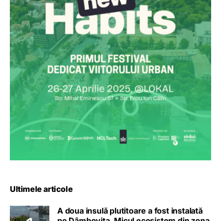
Ultimele articole
A doua insulă plutitoare a fost instalată
pe Dâmbovița. Micul ecosistem din zona