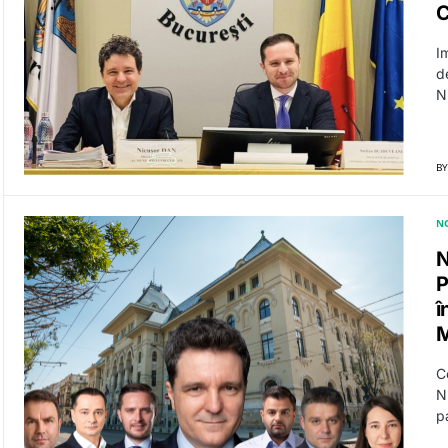
C
I
de
N
BY
N
N
P
î
M
C
N
p