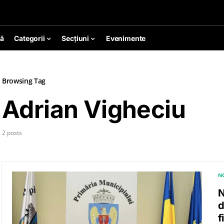
ă
Categorii
Secțiuni
Evenimente
Browsing Tag
Adrian Vigheciu
2 posts
N
N
d
f