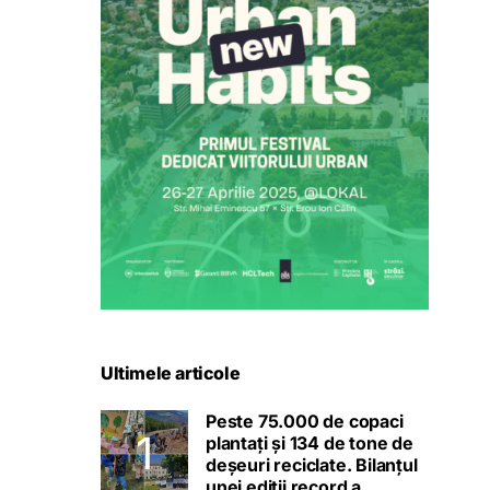
Ultimele articole
Peste 75.000 de copaci
plantați și 134 de tone de
deșeuri reciclate. Bilanțul
unei ediții record a