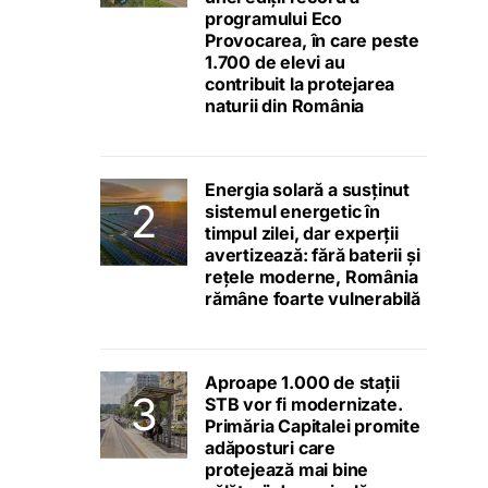
programului Eco
Provocarea, în care peste
1.700 de elevi au
contribuit la protejarea
naturii din România
Energia solară a susținut
sistemul energetic în
timpul zilei, dar experții
avertizează: fără baterii și
rețele moderne, România
rămâne foarte vulnerabilă
Aproape 1.000 de stații
STB vor fi modernizate.
Primăria Capitalei promite
adăposturi care
protejează mai bine