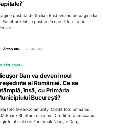
apitalei”
magine postată de Stelian Bujduveanu pe pagina lui
 Facebook într-o postare în care îl felicită pe
icușor…
RĂZVAN DINU
23 MAI 2025
OUTĂȚI
SOCIAL
icușor Dan va deveni noul
reședinte al României. Ce se
ntâmplă, însă, cu Primăria
unicipiului București?
olaj foto GreenCommunity. Credit foto primărie:
.M.Bear / Shutterstock.com. Credit foto persoane:
aginile oficiale de Facebook Nicușor Dan,…