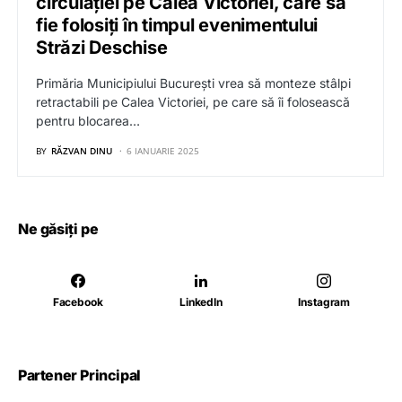
circulației pe Calea Victoriei, care să
fie folosiți în timpul evenimentului
Străzi Deschise
Primăria Municipiului București vrea să monteze stâlpi
retractabili pe Calea Victoriei, pe care să îi folosească
pentru blocarea…
BY
RĂZVAN DINU
6 IANUARIE 2025
Ne găsiți pe
Facebook
LinkedIn
Instagram
Partener Principal