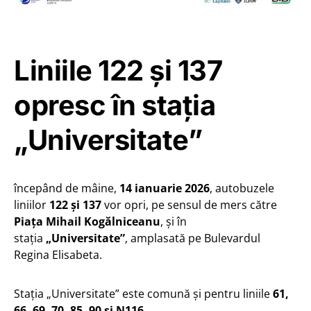
Liniile 122 și 137
opresc în stația
„Universitate”
începând de mâine,
14 ianuarie 2026
, autobuzele
liniilor
122 și 137
vor opri, pe sensul de mers către
Piața Mihail Kogălniceanu
, și în
stația
„Universitate”
, amplasată pe Bulevardul
Regina Elisabeta.
Stația „Universitate” este comună și pentru liniile
61,
66, 69, 70, 85, 90 și N116
.