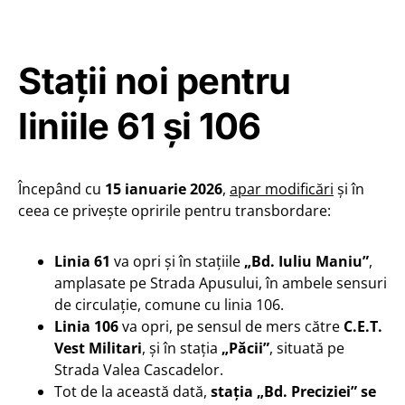
Stații noi pentru
liniile 61 și 106
Începând cu
15 ianuarie 2026
,
apar modificări
și în
ceea ce privește opririle pentru transbordare:
Linia 61
va opri și în stațiile
„Bd. Iuliu Maniu”
,
amplasate pe Strada Apusului, în ambele sensuri
de circulație, comune cu linia 106.
Linia 106
va opri, pe sensul de mers către
C.E.T.
Vest Militari
, și în stația
„Păcii”
, situată pe
Strada Valea Cascadelor.
Tot de la această dată,
stația „Bd. Preciziei” se