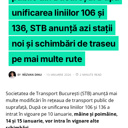
unificarea liniilor 106 și
136, STB anunță azi stații
noi și schimbări de traseu
pe mai multe rute
BY
RĂZVAN DINU
13 IANUARIE 2026
2 MINUTE READ
Societatea de Transport București (STB) anunță mai
multe modificări în rețeaua de transport public de
suprafață, După ce unificarea liniilor 106 și 136 a
intrat în vigoare pe 10 ianuarie,
mâine și poimâine,
14 și 15 ianuarie, vor intra în vigoare alte
schimbări
.